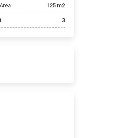
 Area
125 m2
i
3