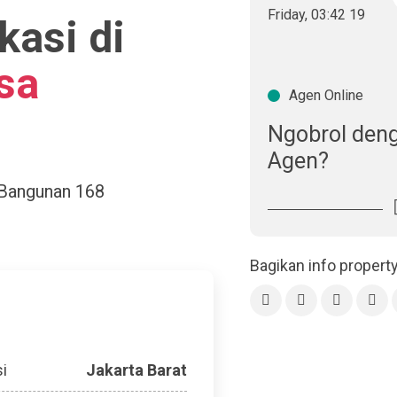
Friday
,
03
:
42
20
kasi di
sa
Agen Online
Ngobrol den
Agen?
 Bangunan
168
Bagikan info propert
i
Jakarta Barat