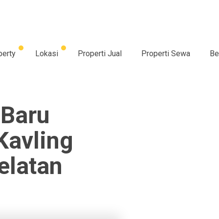
perty
Lokasi
Properti Jual
Properti Sewa
Be
 Baru
Kavling
elatan