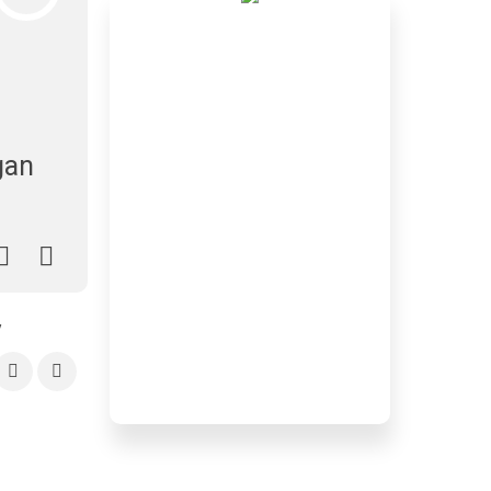
gan
y