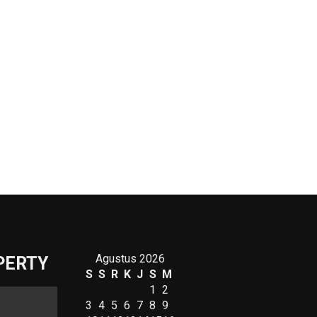
Agustus 2026
PERTY
S
S
R
K
J
S
M
1
2
3
4
5
6
7
8
9