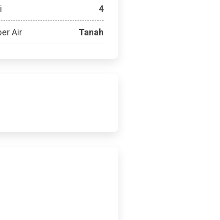
i
4
er Air
Tanah