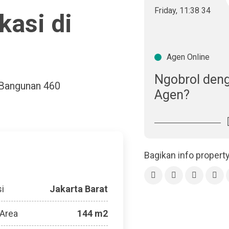
Friday
,
11
:
38
35
kasi di
Agen Online
Ngobrol den
 Bangunan
460
Agen?
Bagikan info propert
i
Jakarta Barat
 Area
144 m2