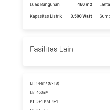
Luas Bangunan
460 m2
Lanta
Kapasitas Listrik
3.500 Watt
Sumb
Fasilitas Lain
LT: 144m² (8×18)
LB: 460m²
KT: 5+1 KM: 4+1