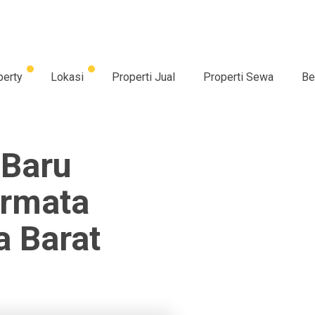
perty
Lokasi
Properti Jual
Properti Sewa
Be
 Baru
ermata
a Barat