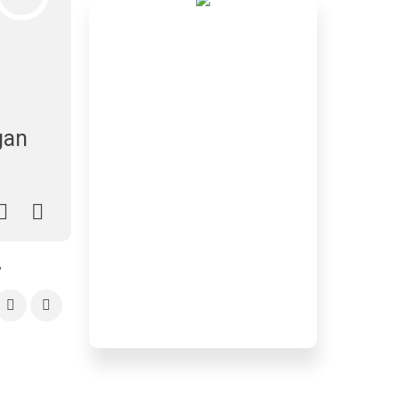
gan
y