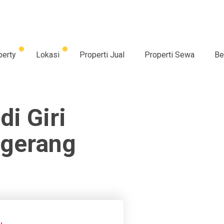
perty
Lokasi
Properti Jual
Properti Sewa
Be
di Giri
ngerang