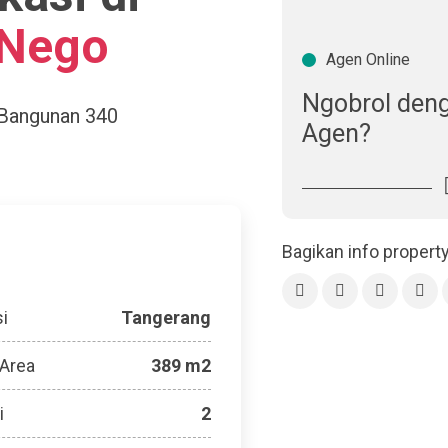
 Nego
Agen Online
Ngobrol den
 Bangunan
340
Agen?
Bagikan info propert
i
Tangerang
 Area
389 m2
i
2