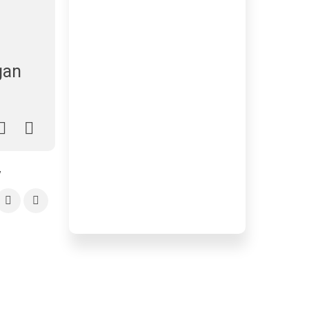
gan
y